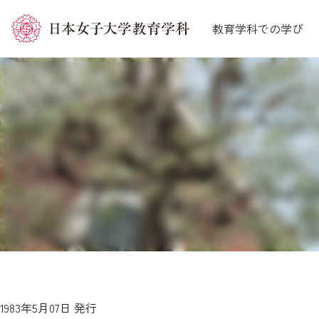
コ
教育学科での学び
ン
テ
ン
ツ
へ
ス
キ
ッ
プ
1983年5月07日 発行