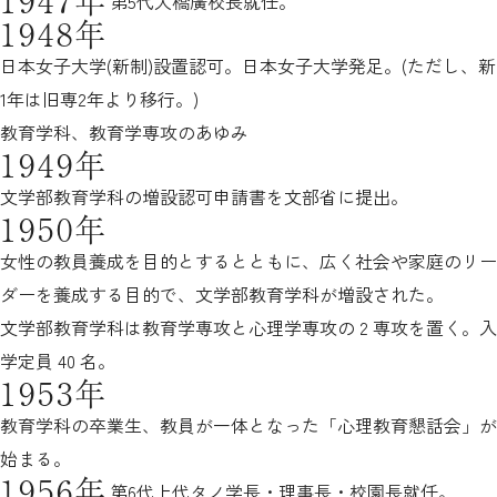
第5代大橋廣校長就任。
1948年
日本女子大学(新制)設置認可。日本女子大学発足。(ただし、新
1年は旧専2年より移行。)
教育学科、教育学専攻のあゆみ
1949年
文学部教育学科の増設認可申請書を文部省に提出。
1950年
女性の教員養成を目的とするとともに、広く社会や家庭のリー
ダーを養成する目的で、文学部教育学科が増設された。
文学部教育学科は教育学専攻と心理学専攻の 2 専攻を置く。入
学定員 40 名。
1953年
教育学科の卒業生、教員が一体となった「心理教育懇話会」が
始まる。
1956年
第6代上代タノ学長・理事長・校園長就任。