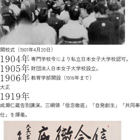
開校式（1901年4月20日）
1904年
専門学校令により私立日本女子大学校認可。
1905年
財団法人日本女子大学校設立。
1906年
教育学部開設（1916年まで）
大正
1919年
成瀬仁蔵告別講演。三綱領「信念徹底」「自発創生」「共同奉
仕」を揮毫。