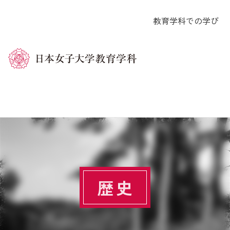
コ
教育学科での学び
ン
テ
ン
ツ
へ
ス
キ
ホーム
歴史
ッ
プ
歴史