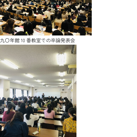
九〇年館 10 番教室での卒論発表会