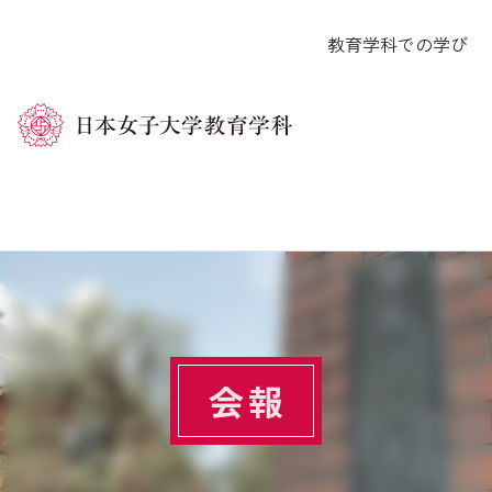
コ
教育学科での学び
ン
テ
ン
ツ
へ
ス
キ
ホーム
会報
第23号
ッ
プ
会報