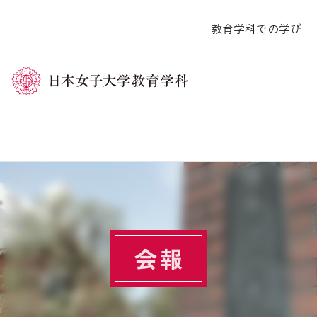
コ
教育学科での学び
ン
テ
ン
ツ
へ
ス
キ
ホーム
会報
第34号
ッ
プ
会報