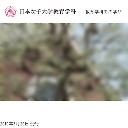
コ
教育学科での学び
ン
テ
ン
ツ
へ
ス
キ
ッ
プ
2010年3月20日 発行